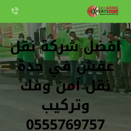
افضل شركة نقل
عفش في جدة
نقل آمن وفك
وتركيب
0555769757