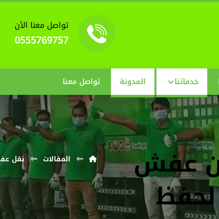
تواصل معنا الأن
0555769757
خدماتنا
المدونة
تواصل معنا
ن عفش
المقالات
نقل عف
 لحفظ