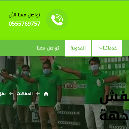
تواصل معنا الأن
0555769757
خدماتنا
المدونة
تواصل معنا
عفش
المقالات
نقل
 جهة