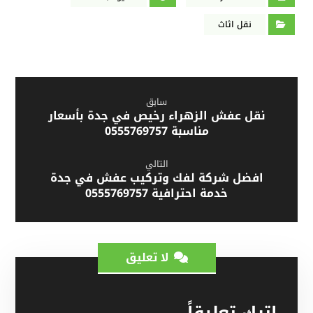
نقل اثاث
سابق
نقل عفش الزهراء رخيص في جدة بأسعار
مناسبة 0555769757
التالي
افضل شركة لفك وتركيب عفش في جدة
خدمة احترافية 0555769757
لا تعليق
اترك تعليقاً