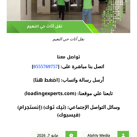
نقل أثاث حي النعيم
تواصل معنا
اتصل بنا مباشرة على: [
0555769757
]
اضغط هنا
أرسل رسالة واتساب: [
]
loadingexperts.com
تابعنا علي موقعنا: (
)
تيك توك
إنستجرام
وسائل التواصل الإجتماعي: (
) (
)
فيسبوك
)
(
Alahly Media
مايو 7, 2026