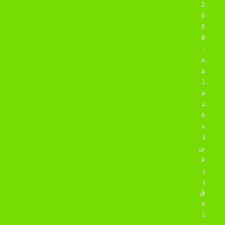
2
0
0
8
،
م
ع
ت
م
د
ة
ع
ل
ى
ف
ر
ي
ق
م
ت