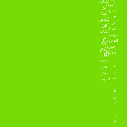
الأثاث
ح
تعرف
من
م
علينا
جدة
ي
المدونة
للرياض
ل
تواصل
نقل
ت
معنا
الأثاث
ق
سياسة
من
د
الخصوصية
جدة
م
الشروط
للدمام
والأحكام
خ
تخزين
د
الأثاث
م
نقل
ا
دبش
ت
العروس
ن
ق
ل
ا
ل
أ
ث