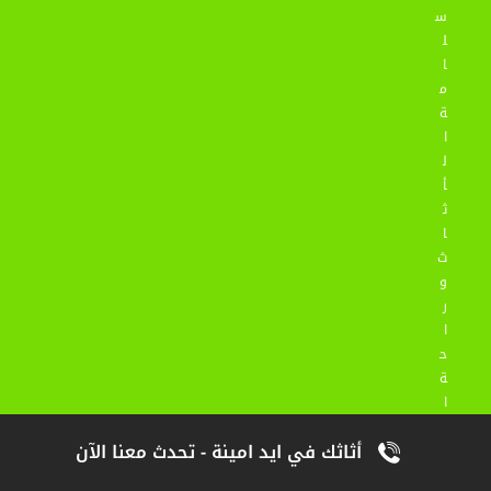
س
ل
ا
م
ة
ا
ل
أ
ث
ا
ث
و
ر
ا
ح
ة
ا
ل
أثاثك في ايد امينة - تحدث معنا الآن
ع
م