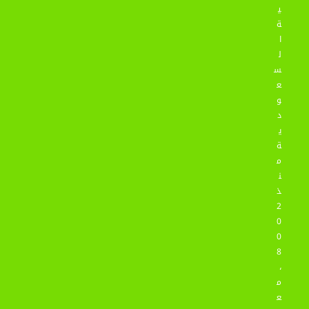
ي
ة
ا
ل
س
ع
و
د
ي
ة
م
ن
ذ
2
0
0
8
،
م
ع