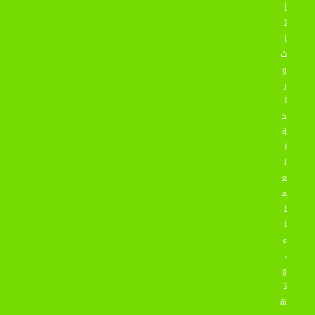
أ
ث
ا
ث
و
ر
ا
ح
ة
ا
ل
ع
م
ل
ا
ء
،
و
ت
ه