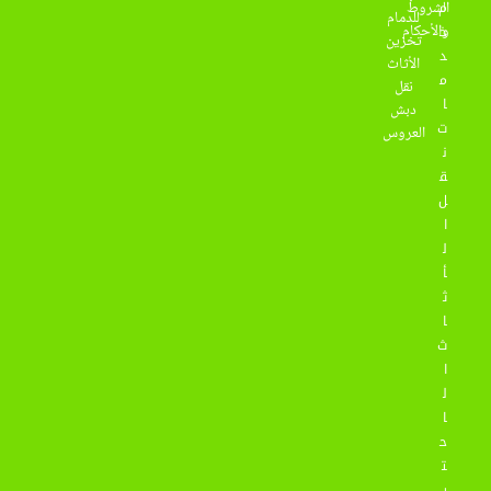
م
الشروط
للدمام
والأحكام
خ
تخزين
د
الأثاث
م
نقل
ا
دبش
ت
العروس
ن
ق
ل
ا
ل
أ
ث
ا
ث
ا
ل
ا
ح
ت
ر