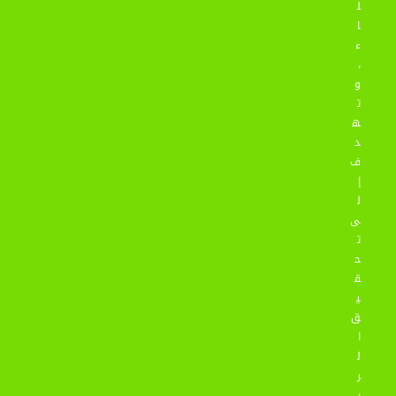
ل
ا
ء
،
و
ت
ه
د
ف
إ
ل
ى
ت
ح
ق
ي
ق
ا
ل
ر
ي