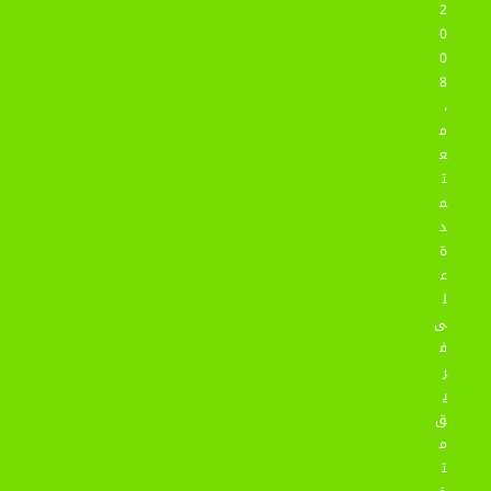
2
0
0
8
،
م
ع
ت
م
د
ة
ع
ل
ى
ف
ر
ي
ق
م
ت