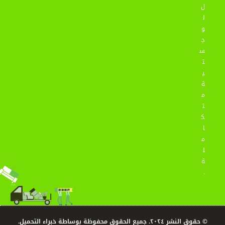
ل
ل
و
ج
س
ت
ي
ة
م
ت
ك
ا
م
ل
ة
.
© حقوق النشر ٢٠٢٤. جميع الحقوق محفوظة بوساطة خبراء التحميل.