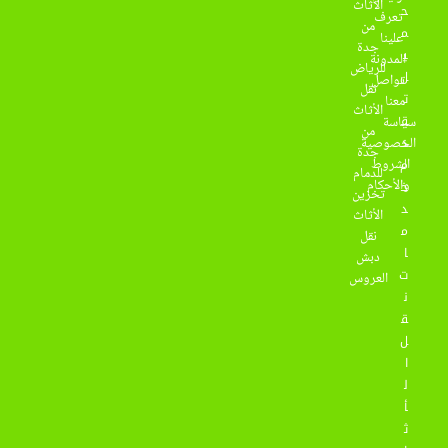
الأثاث
ح
تعرف
من
م
علينا
جدة
ي
المدونة
للرياض
ل
تواصل
نقل
ت
معنا
الأثاث
ق
سياسة
من
د
الخصوصية
جدة
الشروط
م
للدمام
والأحكام
خ
تخزين
د
الأثاث
م
نقل
ا
دبش
ت
العروس
ن
ق
ل
ا
ل
أ
ث