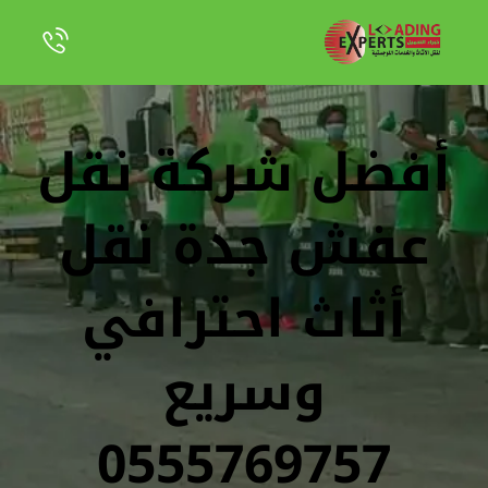
أفضل شركة نقل
عفش جدة نقل
أثاث احترافي
وسريع
0555769757