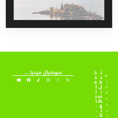
ت
خ
سوشيال ميديا ...
ش
ن
د
ق
م
ر
ل
ا
ك
ب
ت
ة
س
ن
خ
ه
ا
و
.
ب
ل
.
ر
ة
.
ا