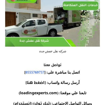
شركة نقل عفش جدة
تواصل معنا
اتصل بنا مباشرة على: [
0555769757
]
اضغط هنا
أرسل رسالة واتساب: [
]
loadingexperts.com
تابعنا علي موقعنا: (
)
تيك توك
إنستجرام
وسائل التواصل الإجتماعي: (
) (
)