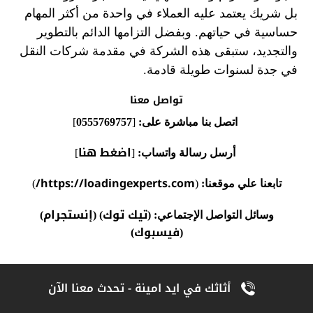
بل شريك يعتمد عليه العملاء في واحدة من أكثر المهام
حساسية في حياتهم. وبفضل التزامها الدائم بالتطوير
والتجديد، ستبقى هذه الشركة في مقدمة شركات النقل
في جدة لسنوات طويلة قادمة.
تواصل معنا
اتصل بنا مباشرة على:
[
0555769757
]
اضغط هنا
أرسل رسالة واتساب:
[
]
https://loadingexperts.com/
تابعنا علي موقعنا:
(
)
تيك توك
إنستجرام
وسائل التواصل الإجتماعي:
(
) (
)
فيسبوك
)
(
Alahly Media
أغسطس 30, 2025
أثاثك في ايد امينة - تحدث معنا الآن
نقل عفش