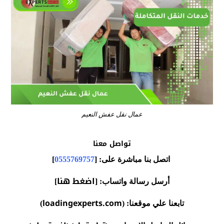
عمال نقل عفش النعيم
تواصل معنا
اتصل بنا مباشرة على: [
0555769757
]
اضغط هنا
أرسل رسالة واتساب: [
]
loadingexperts.com
تابعنا علي موقعنا: (
)