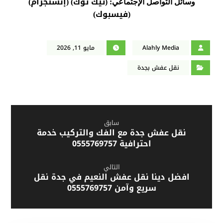
تيك توك
إنستجرام
وسائل التواصل الإجتماعي: (
) (
)
فيسبوك
)
(
Alahly Media
مايو 11, 2026
نقل عفش بجدة
سابق
نقل عفش جدة مع الفك والتركيب خدمة
احترافية 0555769757
التالي
افضل دينا نقل عفش النعيم في جدة نقل
سريع وآمن 0555769757