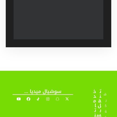
ت
خ
سوشيال ميديا ...
ش
ن
د
ق
م
ر
ل
ا
ك
ب
ت
ة
س
ن