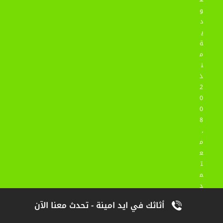
و
د
ي
ة
م
ن
ذ
2
0
0
8
،
م
ع
ت
م
د
ة
أثاثك في ايد امينة - تحدث معنا الآن
ع
ل