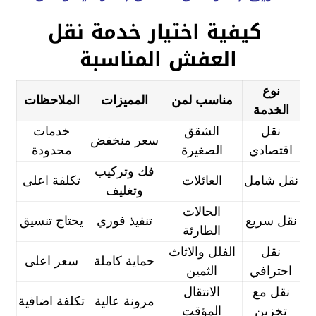
كيفية اختيار خدمة نقل
العفش المناسبة
نوع
مناسب لمن
المميزات
الملاحظات
الخدمة
نقل
الشقق
خدمات
سعر منخفض
اقتصادي
الصغيرة
محدودة
فك وتركيب
نقل شامل
العائلات
تكلفة اعلى
وتغليف
الحالات
نقل سريع
تنفيذ فوري
يحتاج تنسيق
الطارئة
نقل
الفلل والاثاث
حماية كاملة
سعر اعلى
احترافي
الثمين
نقل مع
الانتقال
مرونة عالية
تكلفة اضافية
تخزين
المؤقت