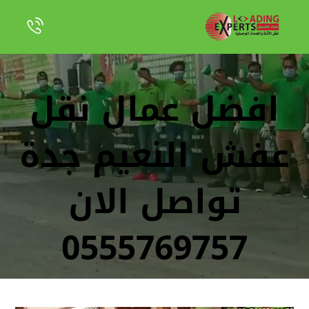
افضل عمال نقل
عفش النعيم جدة
تواصل الان
0555769757