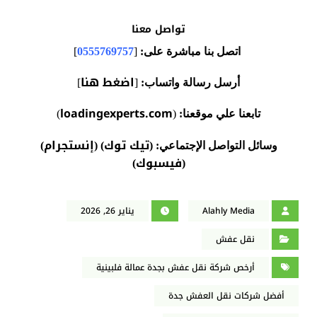
تواصل معنا
اتصل بنا مباشرة على:
[
0555769757
]
اضغط هنا
أرسل رسالة واتساب:
[
]
loadingexperts.com
تابعنا علي موقعنا:
(
)
تيك توك
إنستجرام
وسائل التواصل الإجتماعي:
(
) (
)
فيسبوك
)
(
Alahly Media
يناير 26, 2026
نقل عفش
أرخص شركة نقل عفش بجدة عمالة فلبينية
أفضل شركات نقل العفش جدة