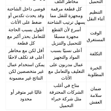
التحميل
مخاطر التلف
كل قطعة مرقمة
فوضى داخل الشاحنة
التنظيم
ومجهزة للنقل مما
وقد يحدث تكدس أو
أثناء النقل
يسهل ترتيب الشاحنة
ضغط على الأثاث
أسرع لأن القطع
أطول بسبب الحاجة
الوقت
مجهزة مسبقًا
للتعامل بحذر أكبر مع
المستغرق
للتحميل والتنزيل
كل قطعة
أعلى نسبيًا بسبب
أقل لكن مع مخاطر
التكلفة
المواد والتجهيز
أعلى قد تكلف لاحقًا
عمال مدربون على
يمكن استخدام عمال
الخبرة
التغليف والتعامل مع
غير متخصصين لكن
المطلوبة
الأثاث
النتائج غير مضمونة
متاح في أغلب
ضمان
الشركات المحترفة
غالبًا غير متوفر أو
سلامة
مثل شركة خبراء
محدود
العفش
التحميل