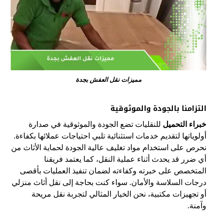
مميزات نقل العفش بجدة
التزامنا بالجودة والموثوقية
خبراء التحميل
للنقليات ت
ضع
الج
و
د
ة
والموثوقية في صدارة
أولوياتها لتقديم
خدمات
ا
س
ت
ث
نائ
ية ت
لبي
ا
حتي
ا
ج
ا
ت
ع
م
لائها بكفاءة.
نحرص على استخدام
مواد تغليف عالية الجودة لحماية الأثاث من
أي
ضرر
قد يحدث
أثناء
عملية
النقل،
ك
م
ا
يعتمد فريقنا
المتخصص
على
خ
ب
ر
ته
و
كفاء
ت
ه
ل
ض
م
ان
ت
نف
يذ
ال
عملي
ات
بأقصى
د
رجا
ت
السل
اسة
وا
ل
م
ان. سواء كنت
ب
حاج
ة
إلى نقل أثاث منزلي
أو تجهيزات مكتبية، نحن الخيار المث
ا
ل
ي
لتجربة نقل مريحة
وآمنة.