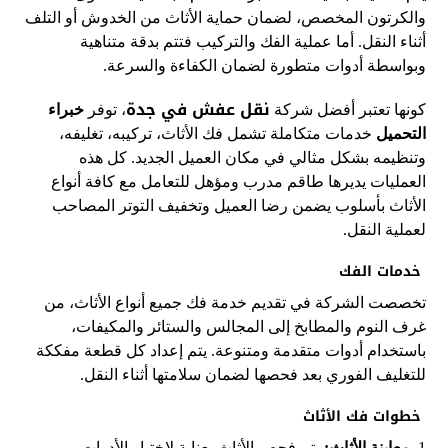
والكرتون المخصص، لضمان حماية الأثاث من الخدوش أو التلف
أثناء النقل. أما عملية الفك والتركيب فتتم بدقة متناهية
وبواسطة أدوات متطورة لضمان الكفاءة والسرعة.
نقل عفش في جدة
كونها تعتبر أفضل شركة
، توفر
خبراء
التحميل
خدمات متكاملة تشمل فك الأثاث، تركيبه، تغليفه،
وتنظيمه بشكل مثالي في مكان العميل الجديد. كل هذه
العمليات يديرها طاقم مدرب ومؤهل للتعامل مع كافة أنواع
الأثاث بأسلوب يضمن رضا العميل وتخفيف التوتر المصاحب
لعملية النقل.
خدمات الفك
تخصصت الشركة في تقديم خدمة فك جميع أنواع الأثاث، من
غرف النوم والمطابخ إلى المجالس والستائر والمكيفات،
باستخدام أدوات متقدمة ومتنوعة. يتم إعداد كل قطعة مفككة
للتغليف الفوري بعد فحصها لضمان سلامتها أثناء النقل.
خطوات فك الأثاث
1.
معاينة الأثاث:
يتم فحص الأثاث بعناية لاختيار الأدوات