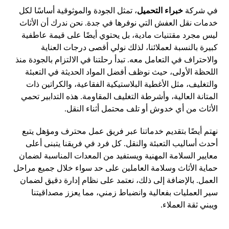
في شركة
خبراء التحميل
، تمثل الجودة والموثوقية أساسًا لكل
خدمات نقل العفش التي نوفرها في جدة. نحن ندرك أن الأثاث
ليس مجرد مقتنيات مادية، بل يحتوي أيضًا على قيمة عاطفية
كبيرة بالنسبة لعملائنا، لذلك نولي أقصى درجات العناية
والاحتراف في التعامل معه. تبدأ رحلتنا في الالتزام بالجودة منذ
اللحظة الأولى، حيث نوظف أفضل المواد الحديثة في التعبئة
والتغليف، مثل الأغطية البلاستيكية الفقاعية، والكراتين ذات
المتانة العالية، وأشرطة التغليف المقاومة. هذه التدابير تحمي
الأثاث من أي خدوش أو تلف محتمل أثناء النقل.
نهتم أيضًا بتقديم خدماتنا عبر فريق عمل محترف ومؤهل يتبع
أحدث أساليب التعبئة والنقل. كل فرد في فريقنا يتبنى أعلى
معايير السلامة المهنية ويستفيد من المعدات المناسبة لضمان
حماية الأثاث وسلامة العاملين على حد سواء خلال جميع مراحل
العمل. بالإضافة إلى ذلك، نعتمد على نظام إدارة دقيق لضمان
سير العمليات بفعالية وانضباط زمني، مما يعزز مصداقيتنا
ويبني ثقة العملاء.