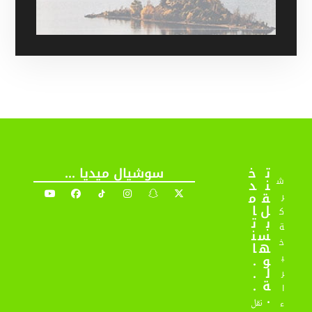
ت
خ
سوشيال ميديا ...
ش
ن
د
ق
م
ر
ل
ا
ك
ب
ت
ة
س
ن
خ
ه
ا
و
.
ب
ل
.
ر
ة
.
ا
.
نقل
ء
.