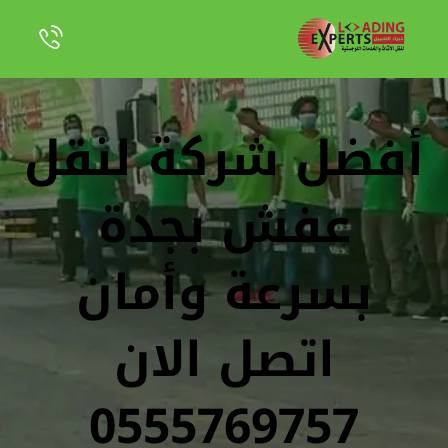
أفضل شركة لنقل
عفش بجدة
بسرعة وأمان
اتصل الان
0555769757