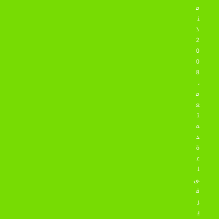
م
ن
ذ
2
0
0
8
،
م
ع
ت
م
د
ة
ع
ل
ى
ف
ر
ي