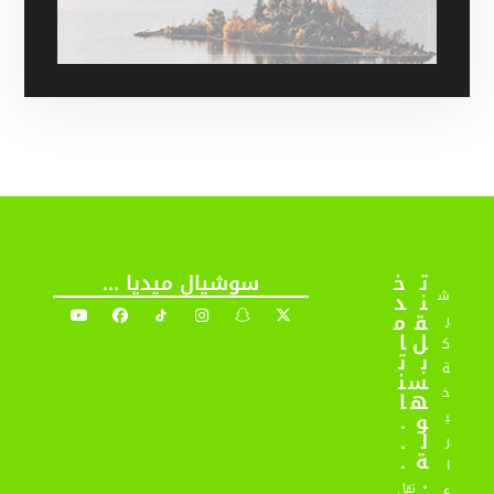
ت
خ
سوشيال ميديا ...
ش
ن
د
ق
م
ر
ل
ا
ك
ب
ت
ة
س
ن
خ
ه
ا
و
.
ب
ل
.
ر
ة
.
ا
.
نقل
ء