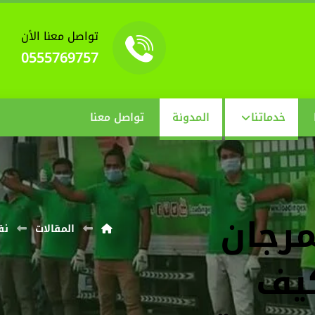
تواصل معنا الأن
0555769757
خدماتنا
المدونة
تواصل معنا
رجان
المقالات
نق
كيف