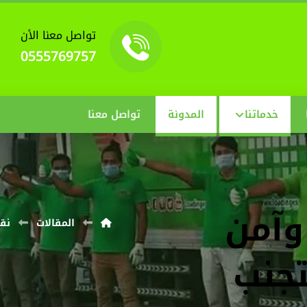
تواصل معنا الأن
0555769757
خدماتنا
المدونة
تواصل معنا
وآمن
المقالات
نقل
تجنب