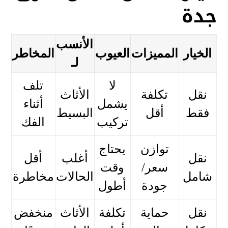
جدة
الأنسب
الخيار
المميزات
العيوب
المخاطر
لـ
لا
تلف
نقل
تكلفة
الأثاث
يشمل
أثناء
فقط
أقل
البسيط
تركيب
الفك
توازن
يحتاج
نقل
أغلب
أقل
سعر/
وقت
شامل
الحالات
مخاطرة
جودة
أطول
نقل
حماية
تكلفة
الأثاث
منخفض