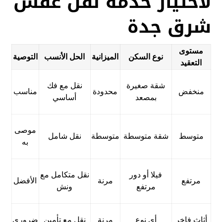
لاختيار خدمة نقل عفش
شرق جدة
مستوى
نوع السكن
الميزانية
الحل الأنسب
التوصية
التعقيد
شقة صغيرة
نقل مع فك
منخفض
محدودة
مناسب
بمصعد
أساسي
موصى
متوسط
شقة متوسطة
متوسطة
نقل شامل
به
فيلا أو دور
نقل متكامل مع
مرتفع
مرنة
الأفضل
مرتفع
ونش
أثاث فاخر
أي نوع
مرنة
نقل مع تأمين
ضروري