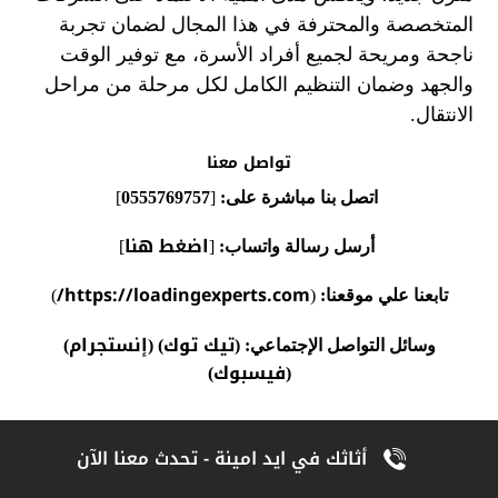
المتخصصة والمحترفة في هذا المجال لضمان تجربة
ناجحة ومريحة لجميع أفراد الأسرة، مع توفير الوقت
والجهد وضمان التنظيم الكامل لكل مرحلة من مراحل
الانتقال.
تواصل معنا
اتصل بنا مباشرة على:
[
0555769757
]
اضغط هنا
أرسل رسالة واتساب:
[
]
https://loadingexperts.com/
تابعنا علي موقعنا:
(
)
تيك توك
إنستجرام
وسائل التواصل الإجتماعي:
(
) (
)
فيسبوك
)
(
Alahly Media
سبتمبر 8, 2025
أثاثك في ايد امينة - تحدث معنا الآن
نقل عفش