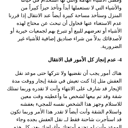
وفصل الأشياء الهامة والتي لها استخدام في حياتنا
والأشياء التي لا نستعملها أبداً وتأخذ حيزاً كبيراً من
المنزل وستأخذ مساحة كبيرة أيضاً عند الانتقال إذا قررنا
عدم الاستغناء عنها فحاول أن تبحث عن محتاج لهذه
الأشياء أو تعرضهم للبيع أو تتبرع بهم لجمعيات خيرية أو
لأصدقائك بدلاً من شراء صناديق إضافية للأشياء غير
الضرورية.
4- عدم إنجاز كل الأمور قبل الانتقال
هناك أمور يجب أن نقضيها ولا نتركها حتى موعد نقل
العفش مثل إذا كنت تعيش في شقة إيجار ووقت مدة
الإيجار قد شارف على الانتهاء وأنت لا تقدره وربما تمتلك
شقة وقد تم بيعها لشخص ما وأعطيته وقت معين
للاستلام وجهز هذا الشخص نفسه للمجيء بعفشه
واستلام الشقة وأنت أيضاً لا تقدر هذا الأمر وربما تكون
قد استأجرت شاحنة فقط لــ نقل العفش بجده وجاء
الموعد وأنت لم تحزم أمتعتك وأغراضك بعد، كل هذه