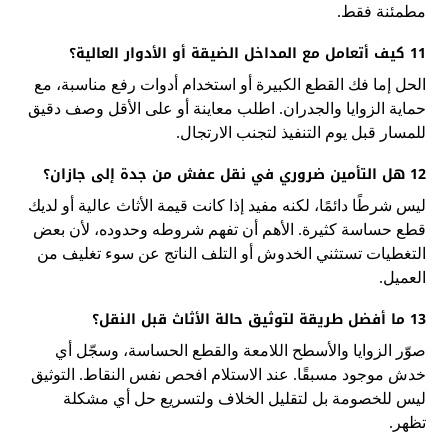
مطمئنة فقط.
11 كيف أتعامل مع المداخل الضيقة أو الأدوار العالية؟
الحل إما فك القطع الكبيرة أو استخدام أدوات رفع مناسبة، مع
حماية الزوايا والجدران. اطلب معاينة أو على الأقل وصف دقيق
للمسار قبل يوم التنفيذ لتجنب الارتجال.
12 هل التأمين ضروري في نقل عفش من جدة إلى جازان؟
ليس شرطًا دائمًا، لكنه مفيد إذا كانت قيمة الأثاث عالية أو لديك
قطع حساسة كثيرة. الأهم أن تفهم شروطه وحدوده، لأن بعض
التغطيات تستثني الخدوش أو التلف الناتج عن سوء تغليف من
العميل.
13 ما أفضل طريقة لتوثيق حالة الأثاث قبل النقل؟
صوّر الزوايا والأسطح اللامعة والقطع الحساسة، وسجّل أي
خدش موجود مسبقًا. عند الاستلام افحص نفس النقاط. التوثيق
ليس للخصومة بل لتقليل الخلاف ولتسريع حل أي مشكلة
تظهر.