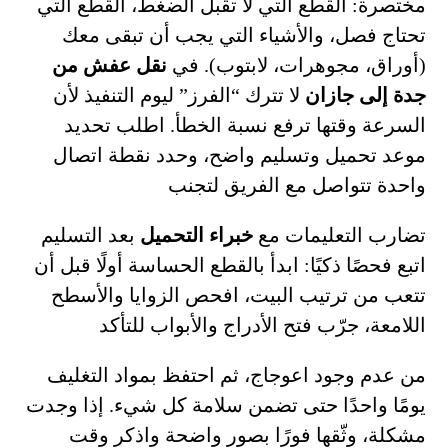
مختصرة: القطع التي لا تقبل الضغط، القطع التي
تحتاج فصل، والأشياء التي يجب أن تبقى معك
(أوراق، مجوهرات، لابتوب). في
نقل عفش من
جدة إلى جازان
لا تترك “الفرز” ليوم التنفيذ لأن
السرعة وقتها ترفع نسبة الخطأ. اطلب تحديد
موعد تحميل وتسليم واضح، وحدد نقطة اتصال
واحدة تتواصل مع الفريق لتجنب
تضارب التعليمات
مع
خبراء التحميل
بعد التسليم
اتبع فحصًا ذكيًا: ابدأ بالقطع الحساسة أولًا قبل أن
تتعب من ترتيب البيت، افحص الزوايا والأسطح
اللامعة، جرّب فتح الأدراج والأبواب للتأكد
من عدم وجود اعوجاج، ثم احتفظ بمواد التغليف
يومًا واحدًا حتى تضمن سلامة كل شيء. إذا وجدت
مشكلة، وثّقها فورًا بصور واضحة واذكر وقت