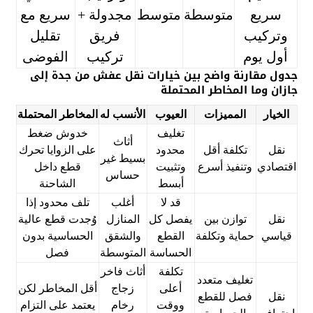
سريع
متوسطة
متوسط
مجدولة +
سريع مع
وتركيب
فريق
تقليل
أول يوم
تركيب
الفوضى
جدول مقارنة واضح بين خيارات نقل عفش من جدة إلى
جازان وما المخاطر المحتملة
الخيار
المميزات
العيوب
الأنسب له
المخاطر المحتملة
تغليف
خدوش ضغط
أثاث
نقل
تكلفة أقل
محدود
على الزوايا تحرك
بسيط غير
اقتصادي
وتنفيذ أسرع
وتثبيت
قطع داخل
حساس
أبسط
الشاحنة
قد لا
أغلب
تلف محدود إذا
نقل
توازن بين
يفصل كل
المنازل
وُجدت قطع عالية
قياسي
حماية وتكلفة
القطع
والشقق
الحساسية بدون
الحساسة
المتوسطة
فصل
تكلفة
أثاث فاخر
تغليف متعدد
أعلى
زجاج
أقل المخاطر لكن
نقل
فصل للقطع
ووقت
رخام
يعتمد على التزام