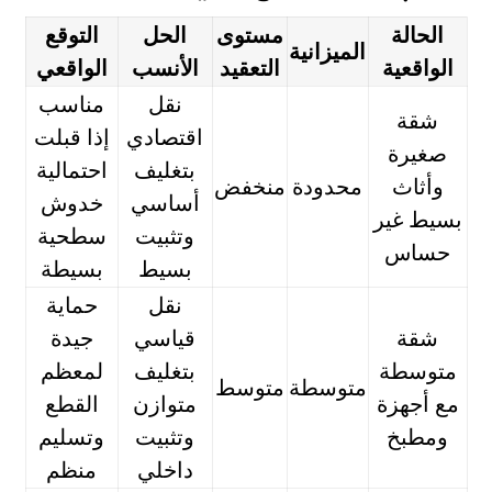
الحالة
مستوى
الحل
التوقع
الميزانية
الواقعية
التعقيد
الأنسب
الواقعي
نقل
مناسب
شقة
اقتصادي
إذا قبلت
صغيرة
بتغليف
احتمالية
وأثاث
محدودة
منخفض
أساسي
خدوش
بسيط غير
وتثبيت
سطحية
حساس
بسيط
بسيطة
نقل
حماية
شقة
قياسي
جيدة
متوسطة
بتغليف
لمعظم
متوسطة
متوسط
مع أجهزة
متوازن
القطع
ومطبخ
وتثبيت
وتسليم
داخلي
منظم