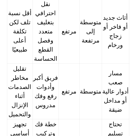
نقل
احترافي
أقل نسبة
أثاث جديد
متوسطة
بتغليف
تلف لكن
أو فاخر أو
إلى
مرتفع
متعدد
تكلفة
زجاج
مرتفعة
وفصل
أعلى
ورخام
القطع
طبيعيًا
الحساسة
تقليل
مسار
فريق أكبر
مخاطر
صعب
وأدوات
الصدمات
أدوار عالية
متوسطة
مرتفع
رفع وفك
أثناء
أو مداخل
مدروس
الإنزال
ضيقة
والتحميل
تحتاج
خطة فك
تجهيز
تسليم
وتركيب
أساسي