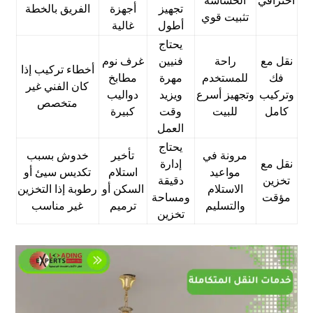
احترافي
الحساسة
تجهيز
أجهزة
الفريق بالخطة
تثبيت قوي
أطول
غالية
يحتاج
نقل مع
راحة
فنيين
غرف نوم
أخطاء تركيب إذا
فك
للمستخدم
مهرة
مطابخ
كان الفني غير
وتركيب
وتجهيز أسرع
ويزيد
دواليب
متخصص
كامل
للبيت
وقت
كبيرة
العمل
يحتاج
مرونة في
تأخير
خدوش بسبب
نقل مع
إدارة
مواعيد
استلام
تكديس سيئ أو
تخزين
دقيقة
الاستلام
السكن أو
رطوبة إذا التخزين
مؤقت
ومساحة
والتسليم
ترميم
غير مناسب
تخزين