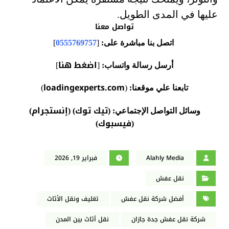
عليها في المدى الطويل.
تواصل معنا
اتصل بنا مباشرة على:
[
0555769757
]
اضغط هنا
أرسل رسالة واتساب:
[
]
loadingexperts.com
تابعنا علي موقعنا:
(
)
تيك توك
إنستجرام
وسائل التواصل الإجتماعي:
(
) (
)
فيسبوك
)
(
Alahly Media
فبراير 19, 2026
نقل عفش
أفضل شركة نقل عفش
تغليف ونقل الأثاث
شركة نقل عفش جدة جازان
نقل أثاث بين المدن