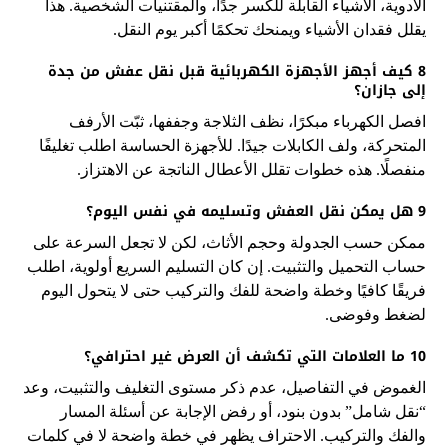
الأدوية، الأشياء القابلة للكسر جدًا، والمقتنيات الشخصية. هذا
يقلل فقدان الأشياء ويمنحك تحكمًا أكبر يوم النقل.
8 كيف أجهز الأجهزة الكهربائية قبل نقل عفش من جدة
إلى جازان؟
افصل الكهرباء مبكرًا، نظف الثلاجة وجففها، ثبّت الأرفف
المتحركة، ولف الكابلات جيدًا. للأجهزة الحساسة اطلب تغليفًا
منفصلًا. هذه خطوات تقلل الأعطال الناتجة عن الاهتزاز.
9 هل يمكن نقل العفش وتسليمه في نفس اليوم؟
ممكن حسب الجدولة وحجم الأثاث، لكن لا تجعل السرعة على
حساب التحميل والتثبيت. إن كان التسليم السريع أولوية، اطلب
فريقًا كافيًا وخطة واضحة للفك والتركيب حتى لا يتحول اليوم
لضغط وفوضى.
10 ما العلامات التي تكشف أن العرض غير احترافي؟
الغموض في التفاصيل، عدم ذكر مستوى التغليف والتثبيت، وعد
“نقل شامل” بدون بنود، أو رفض الإجابة عن أسئلة المسار
والفك والتركيب. الاحتراف يظهر في خطة واضحة لا في كلمات