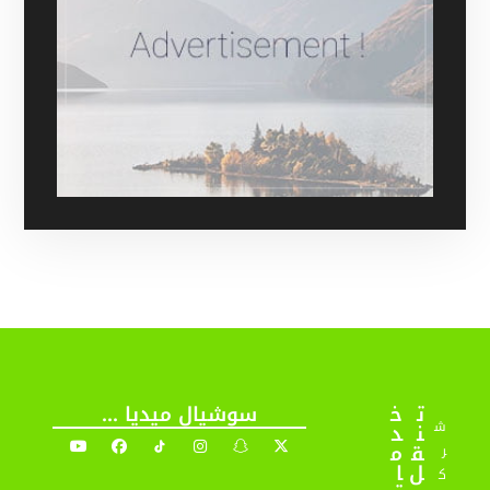
ت
خ
سوشيال ميديا ...
ش
ن
د
ق
م
ر
ل
ا
ك