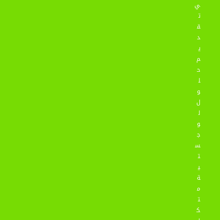
ي
ت
ق
د
ي
م
ح
ل
و
ل
ل
و
ج
س
ت
ي
ة
م
ت
ك