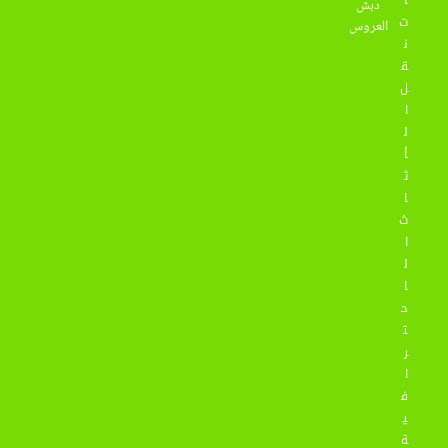
ا
دبش
ت
العروس
ن
ق
ل
ا
ل
أ
ث
ا
ث
ا
ل
ا
ح
ت
ر
ا
ف
ي
ة