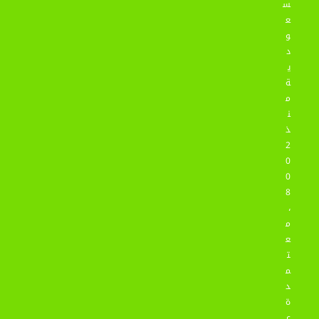
س
ع
و
د
ي
ة
م
ن
ذ
2
0
0
8
،
م
ع
ت
م
د
ة
ع