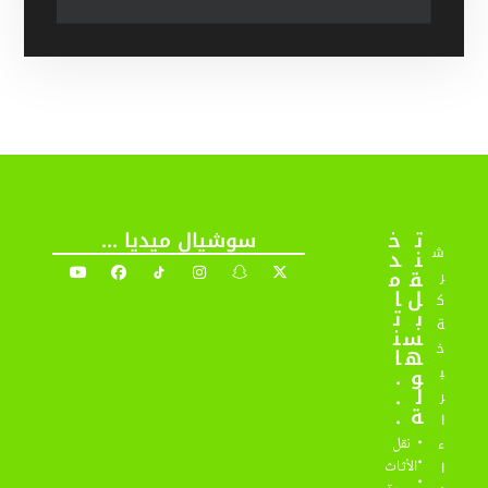
ت
خ
سوشيال ميديا ...
ش
ن
د
ق
م
ر
ل
ا
ك
ب
ت
ة
س
ن
خ
ه
ا
و
.
ب
ل
.
ر
ة
.
ا
.
نقل
ء
.
الأثاث
ا
.