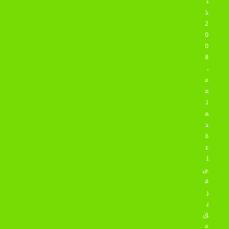
ن
ذ
2
0
0
8
،
م
ع
ت
م
د
ة
ع
ل
ى
ف
ر
ي
ق
م