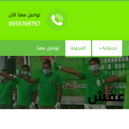
تواصل معنا الأن
0555769757
خدماتنا
المدونة
تواصل معنا
 عفش