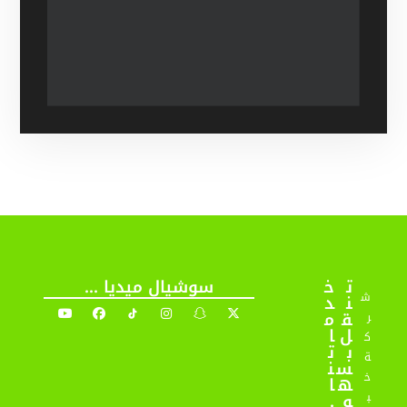
ت
خ
سوشيال ميديا ...
ش
ن
د
ق
م
ر
ل
ا
ك
ب
ت
ة
س
ن
خ
ه
ا
و
.
ب