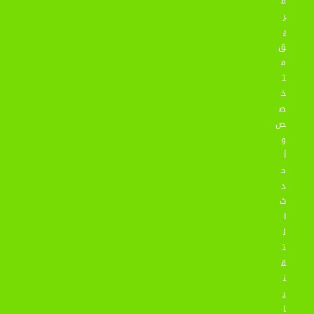
ف
ر
ي
ق
م
ت
خ
ص
ص
و
أ
ح
د
ث
ا
ل
ت
ق
ن
ي
ا