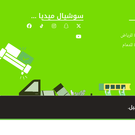
سوشيال ميديا ...
 للرياض
 للدمام