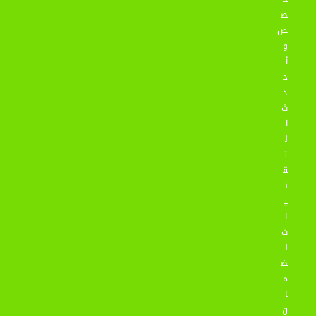
ص
ص
و
أ
ح
د
ث
ا
ل
ت
ق
ن
ي
ا
ت
ل
ض
م
ا
ن