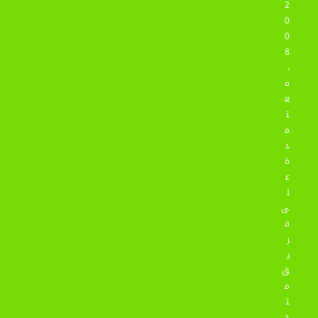
2
0
0
8
،
م
ع
ت
م
د
ة
ع
ل
ى
ف
ر
ي
ق
م
ت
خ