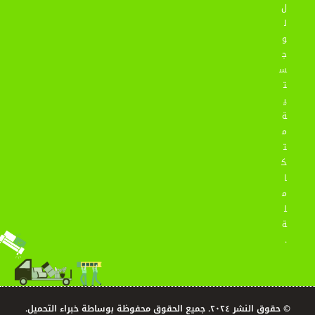
ل
ل
و
ج
س
ت
ي
ة
م
ت
ك
ا
م
ل
ة
.
© حقوق النشر ٢٠٢٤. جميع الحقوق محفوظة بوساطة خبراء التحميل.