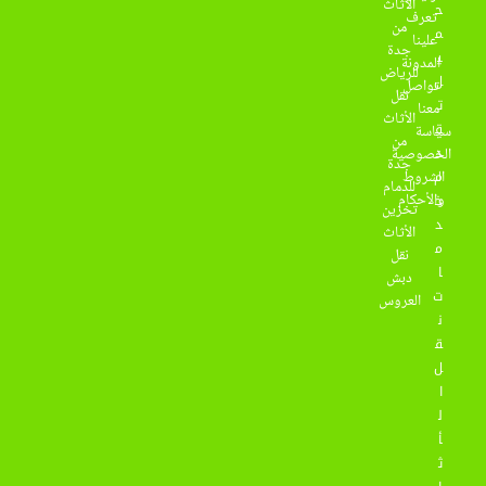
الأثاث
ح
تعرف
من
م
علينا
جدة
ي
المدونة
للرياض
ل
تواصل
نقل
ت
معنا
الأثاث
ق
سياسة
من
د
الخصوصية
جدة
م
الشروط
للدمام
والأحكام
خ
تخزين
د
الأثاث
م
نقل
ا
دبش
ت
العروس
ن
ق
ل
ا
ل
أ
ث