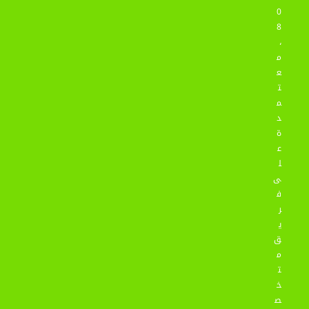
0
8
،
م
ع
ت
م
د
ة
ع
ل
ى
ف
ر
ي
ق
م
ت
خ
ص