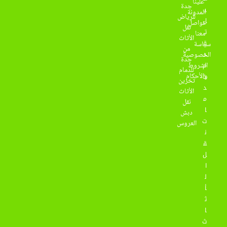
علينا
جدة
ي
المدونة
للرياض
ل
تواصل
نقل
ت
معنا
الأثاث
ق
سياسة
من
د
الخصوصية
جدة
م
الشروط
للدمام
والأحكام
خ
تخزين
د
الأثاث
م
نقل
ا
دبش
ت
العروس
ن
ق
ل
ا
ل
أ
ث
ا
ث