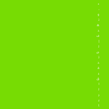
ء
،
و
ت
ه
د
ف
إ
ل
ى
ت
ح
ق
ي
ق
ا
ل
ر
ي
ا