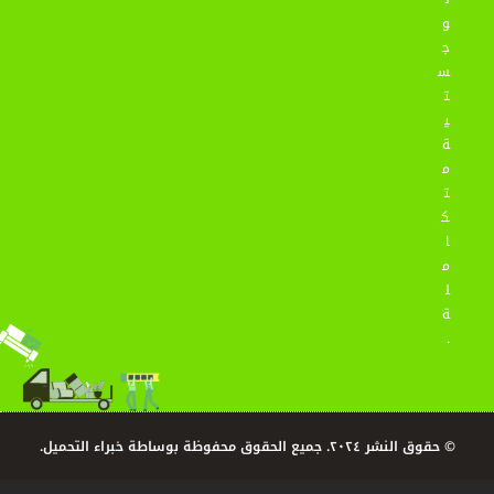
و
ج
س
ت
ي
ة
م
ت
ك
ا
م
ل
ة
.
© حقوق النشر ٢٠٢٤. جميع الحقوق محفوظة بوساطة خبراء التحميل.