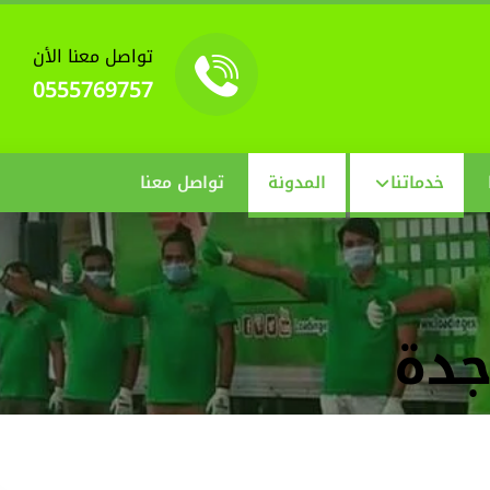
تواصل معنا الأن
0555769757
خدماتنا
المدونة
تواصل معنا
جدة