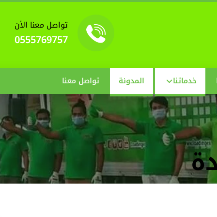
تواصل معنا الأن
0555769757
خدماتنا
المدونة
تواصل معنا
ة